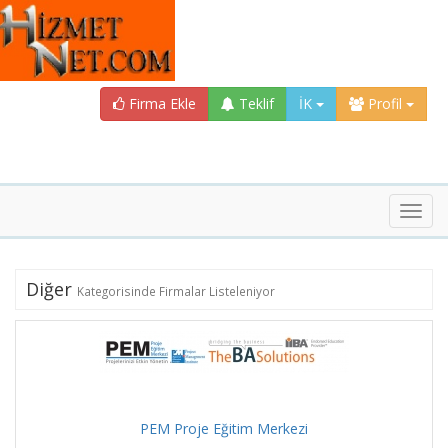
Firma Ekle
Teklif
İK
Profil
Toggl
navig
Diğer
Kategorisinde Firmalar Listeleniyor
PEM Proje Eğitim Merkezi