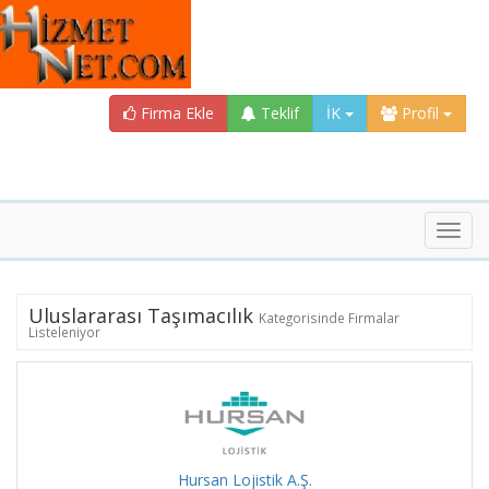
Firma Ekle
Teklif
İK
Profil
Toggl
navig
Uluslararası Taşımacılık
Kategorisinde Firmalar
Listeleniyor
Hursan Lojistik A.Ş.