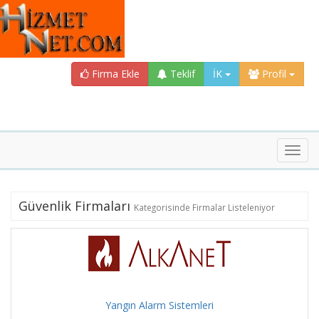
Firma Ekle
Teklif
İK
Profil
Toggl
navig
Güvenlik Firmaları
Kategorisinde Firmalar Listeleniyor
Yangın Alarm Sistemleri