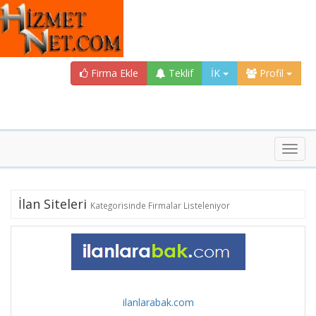
Firma Ekle
Teklif
İK
Profil
Toggl
navig
İlan Siteleri
Kategorisinde Firmalar Listeleniyor
ilanlarabak.com